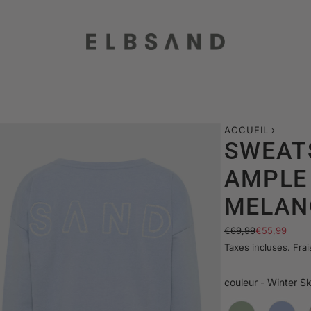
ACCUEIL
›
SWEAT
AMPLE 
MELAN
P
P
€69,99
€55,99
r
r
Taxes incluses.
Frai
i
i
x
x
couleur
-
Winter S
e
r
n
é