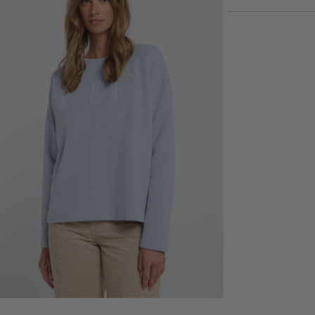
.
.
.