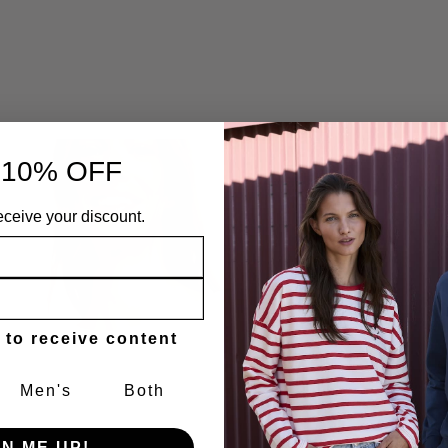
 10% OFF
eceive your discount.
 to receive content
Men's
Both
GN ME UP!